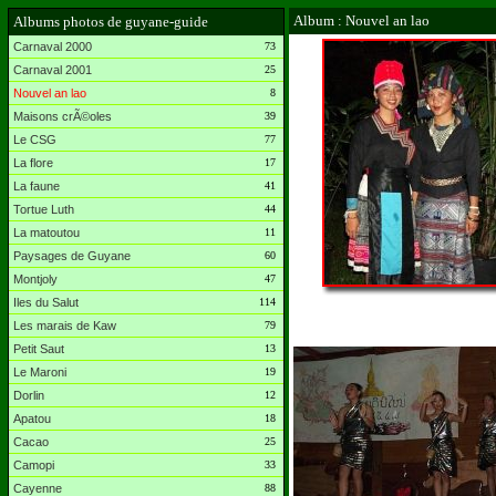
Album : Nouvel an lao
Albums photos de guyane-guide
Carnaval 2000
73
Carnaval 2001
25
Nouvel an lao
8
Maisons crÃ©oles
39
Le CSG
77
La flore
17
La faune
41
Tortue Luth
44
La matoutou
11
Paysages de Guyane
60
Montjoly
47
Iles du Salut
114
Les marais de Kaw
79
Petit Saut
13
Le Maroni
19
Dorlin
12
Apatou
18
Cacao
25
Camopi
33
Cayenne
88