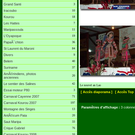
Grand Santi
3
Iracoubo
10
Kourou
18
Les Hattes
7
Maripassoula
11
L'Oyapoque
19
PapaÃ¯chton
36
St Laurent du Maroni
84
Divers
9
Belem
40
Suriname
37
AmÃ©rindiens, photos
20
anciennes
Le sentier des Salines
42
Le nouvel an Lao
Essai moteur P80
3
[ Accès diaporama ]
[ Accès Top 
Carnaval Cayenne 2007
71
Carnaval Kourou 2007
197
Paramêtres d'affichage :
3 colonne
Montagne des Singes
13
AntÃ©cum Pata
20
Saut Maripa
33
Crique Gabriel
76
Carnaval Kourou 2008
16