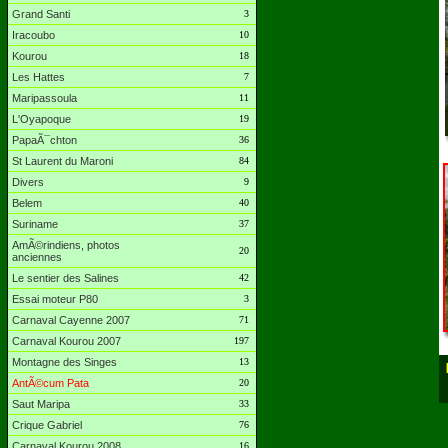
Grand Santi
3
Iracoubo
10
Kourou
18
Les Hattes
7
Maripassoula
11
L'Oyapoque
19
PapaÃ¯chton
36
St Laurent du Maroni
84
Divers
9
Belem
40
Suriname
37
AmÃ©rindiens, photos
20
anciennes
Le sentier des Salines
42
Essai moteur P80
3
Carnaval Cayenne 2007
71
Carnaval Kourou 2007
197
Montagne des Singes
13
AntÃ©cum Pata
20
Saut Maripa
33
Crique Gabriel
76
Carnaval Kourou 2008
16