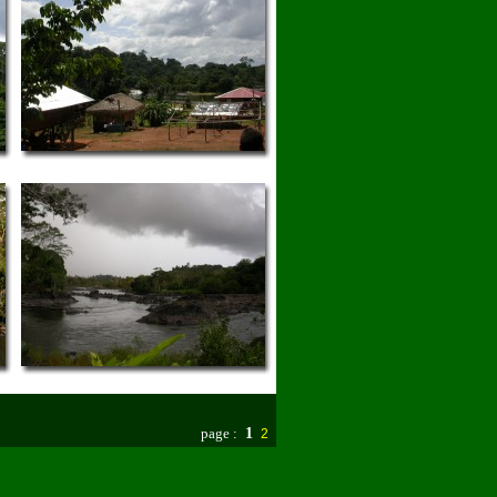
page :
1
2