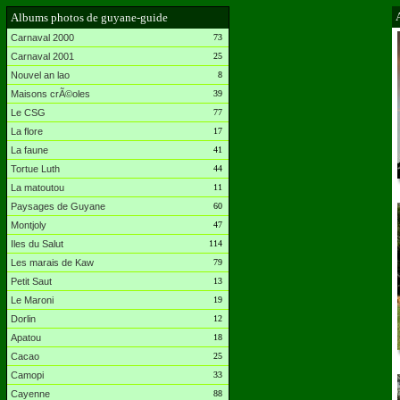
Albums photos de guyane-guide
Carnaval 2000
73
Carnaval 2001
25
Nouvel an lao
8
Maisons crÃ©oles
39
Le CSG
77
La flore
17
La faune
41
Tortue Luth
44
La matoutou
11
Paysages de Guyane
60
Montjoly
47
Iles du Salut
114
Les marais de Kaw
79
Petit Saut
13
Le Maroni
19
Dorlin
12
Apatou
18
Cacao
25
Camopi
33
Cayenne
88