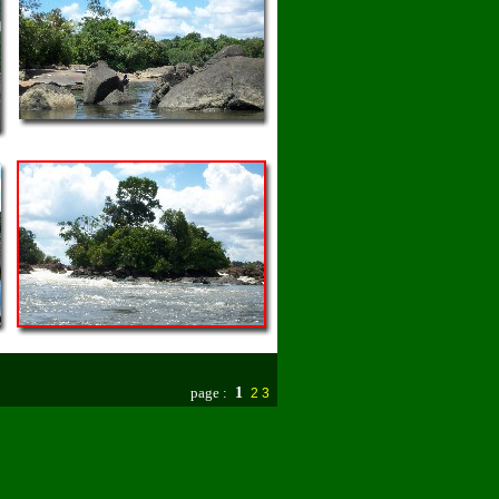
page :
1
2
3