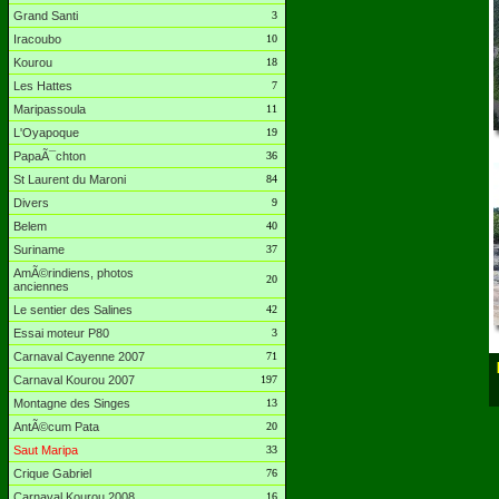
Grand Santi
3
Iracoubo
10
Kourou
18
Les Hattes
7
Maripassoula
11
L'Oyapoque
19
PapaÃ¯chton
36
St Laurent du Maroni
84
Divers
9
Belem
40
Suriname
37
AmÃ©rindiens, photos
20
anciennes
Le sentier des Salines
42
Essai moteur P80
3
Carnaval Cayenne 2007
71
Carnaval Kourou 2007
197
Montagne des Singes
13
AntÃ©cum Pata
20
Saut Maripa
33
Crique Gabriel
76
Carnaval Kourou 2008
16