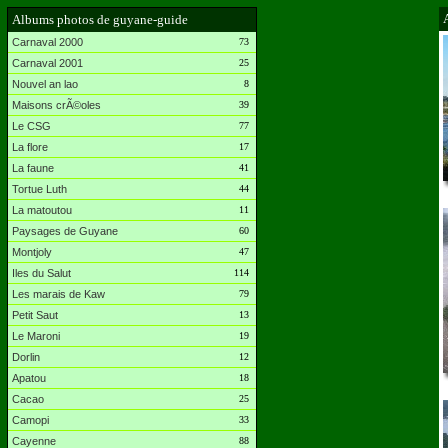
Albums photos de guyane-guide
Carnaval 2000
73
Carnaval 2001
25
Nouvel an lao
8
Maisons crÃ©oles
39
Le CSG
77
La flore
17
La faune
41
Tortue Luth
44
La matoutou
11
Paysages de Guyane
60
Montjoly
47
Iles du Salut
114
Les marais de Kaw
79
Petit Saut
13
Le Maroni
19
Dorlin
12
Apatou
18
Cacao
25
Camopi
33
Cayenne
88