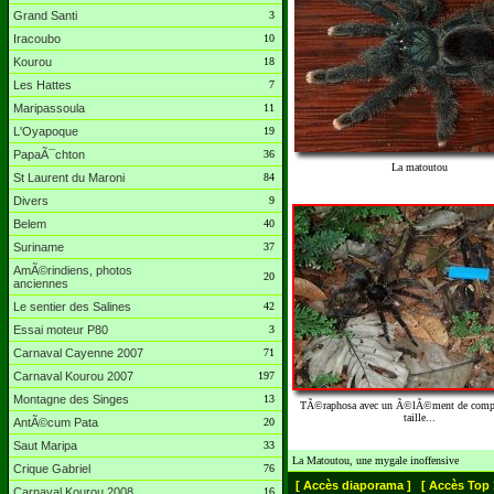
Grand Santi
3
Iracoubo
10
Kourou
18
Les Hattes
7
Maripassoula
11
L'Oyapoque
19
PapaÃ¯chton
36
La matoutou
St Laurent du Maroni
84
Divers
9
Belem
40
Suriname
37
AmÃ©rindiens, photos
20
anciennes
Le sentier des Salines
42
Essai moteur P80
3
Carnaval Cayenne 2007
71
Carnaval Kourou 2007
197
Montagne des Singes
13
TÃ©raphosa avec un Ã©lÃ©ment de compa
taille...
AntÃ©cum Pata
20
Saut Maripa
33
La Matoutou, une mygale inoffensive
Crique Gabriel
76
[ Accès diaporama ]
[ Accès Top 
Carnaval Kourou 2008
16