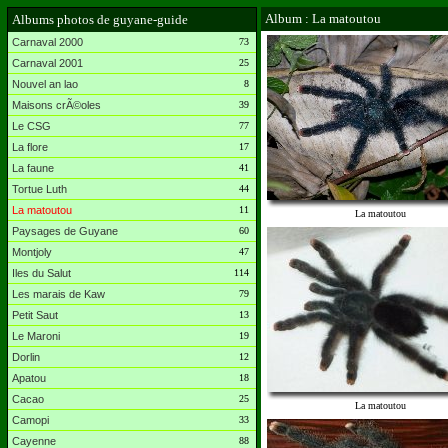
Album : La matoutou
Albums photos de guyane-guide
Carnaval 2000
73
Carnaval 2001
25
Nouvel an lao
8
Maisons crÃ©oles
39
Le CSG
77
La flore
17
La faune
41
Tortue Luth
44
La matoutou
11
La matoutou
Paysages de Guyane
60
Montjoly
47
Iles du Salut
114
Les marais de Kaw
79
Petit Saut
13
Le Maroni
19
Dorlin
12
Apatou
18
Cacao
25
La matoutou
Camopi
33
Cayenne
88