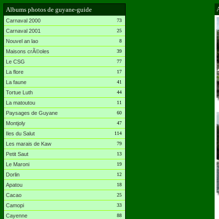
Albums photos de guyane-guide
Carnaval 2000
73
Carnaval 2001
25
Nouvel an lao
8
Maisons crÃ©oles
39
Le CSG
77
La flore
17
La faune
41
Tortue Luth
44
La matoutou
11
Paysages de Guyane
60
Montjoly
47
Iles du Salut
114
Les marais de Kaw
79
Petit Saut
13
Le Maroni
19
Dorlin
12
Apatou
18
Cacao
25
Camopi
33
Cayenne
88