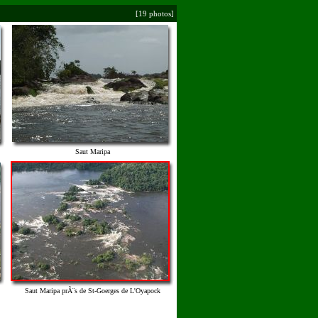
[19 photos]
Saut Maripa
Saut Maripa prÃ¨s de St-Goerges de L'Oyapock