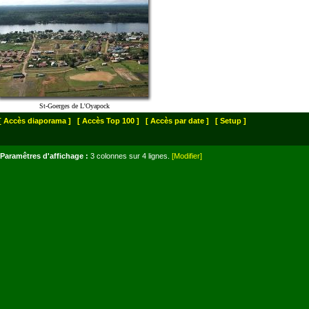
St-Goerges de L'Oyapock
[ Accès diaporama ]
[ Accès Top 100 ]
[ Accès par date ]
[ Setup ]
Paramêtres d'affichage :
3 colonnes sur 4 lignes.
[Modifier]