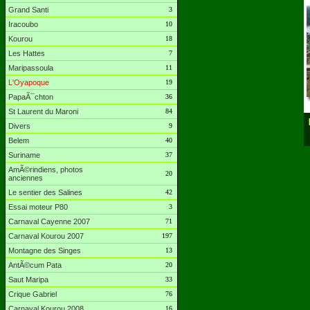
Grand Santi
3
Iracoubo
10
Kourou
18
Les Hattes
7
Maripassoula
11
L'Oyapoque
19
PapaÃ¯chton
36
St Laurent du Maroni
84
Divers
9
Belem
40
Suriname
37
AmÃ©rindiens, photos
20
anciennes
Le sentier des Salines
42
Essai moteur P80
3
Carnaval Cayenne 2007
71
Carnaval Kourou 2007
197
Montagne des Singes
13
AntÃ©cum Pata
20
Saut Maripa
33
Crique Gabriel
76
Carnaval Kourou 2008
16