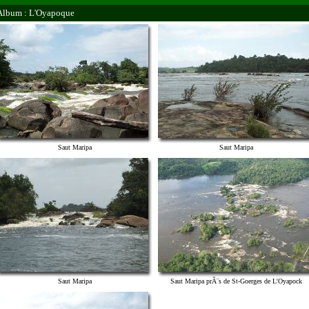
Album : L'Oyapoque
Saut Maripa
Saut Maripa
Saut Maripa
Saut Maripa prÃ¨s de St-Goerges de L'Oyapock