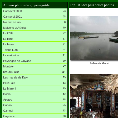
Top 100 des plus belles photos
Albums photos de guyane-guide
Carnaval 2000
73
Carnaval 2001
25
Nouvel an lao
8
Maisons crÃ©oles
39
Le CSG
77
La flore
17
La faune
41
Tortue Luth
44
La matoutou
11
Paysages de Guyane
60
St-Jean du Maroni
Montjoly
47
Iles du Salut
114
Les marais de Kaw
79
Petit Saut
13
Le Maroni
19
Dorlin
12
Apatou
18
Cacao
25
Camopi
33
Cayenne
88