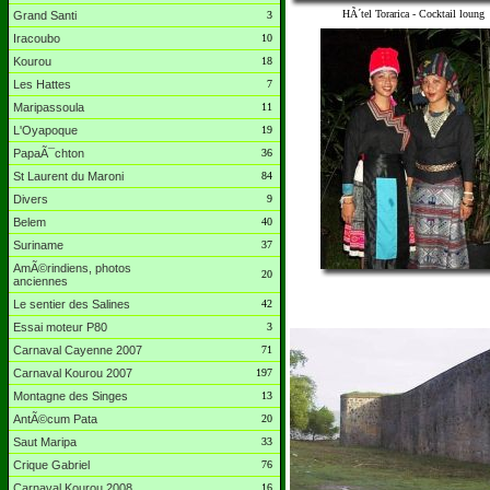
HÃ´tel Torarica - Cocktail loung
Grand Santi
3
Iracoubo
10
Kourou
18
Les Hattes
7
Maripassoula
11
L'Oyapoque
19
PapaÃ¯chton
36
St Laurent du Maroni
84
Divers
9
Belem
40
Suriname
37
AmÃ©rindiens, photos
20
anciennes
Le sentier des Salines
42
Essai moteur P80
3
Carnaval Cayenne 2007
71
Carnaval Kourou 2007
197
Montagne des Singes
13
AntÃ©cum Pata
20
Saut Maripa
33
Crique Gabriel
76
Carnaval Kourou 2008
16