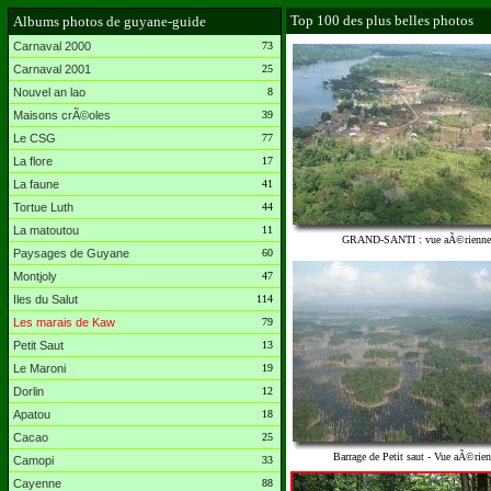
Top 100 des plus belles photos
Albums photos de guyane-guide
Carnaval 2000
73
Carnaval 2001
25
Nouvel an lao
8
Maisons crÃ©oles
39
Le CSG
77
La flore
17
La faune
41
Tortue Luth
44
La matoutou
11
GRAND-SANTI : vue aÃ©rienne
Paysages de Guyane
60
Montjoly
47
Iles du Salut
114
Les marais de Kaw
79
Petit Saut
13
Le Maroni
19
Dorlin
12
Apatou
18
Cacao
25
Barrage de Petit saut - Vue aÃ©rie
Camopi
33
Cayenne
88