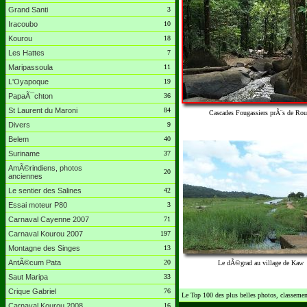
Grand Santi
3
Iracoubo
10
Kourou
18
Les Hattes
7
Maripassoula
11
L'Oyapoque
19
PapaÃ¯chton
36
St Laurent du Maroni
84
Cascades Fougassiers prÃ¨s de Rou
Divers
9
Belem
40
Suriname
37
AmÃ©rindiens, photos
20
anciennes
Le sentier des Salines
42
Essai moteur P80
3
Carnaval Cayenne 2007
71
Carnaval Kourou 2007
197
Montagne des Singes
13
AntÃ©cum Pata
20
Le dÃ©grad au village de Kaw
Saut Maripa
33
Crique Gabriel
76
Le Top 100 des plus belles photos, classement
Carnaval Kourou 2008
16