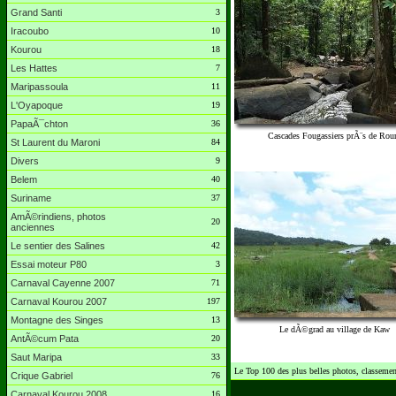
Grand Santi
3
Iracoubo
10
Kourou
18
Les Hattes
7
Maripassoula
11
L'Oyapoque
19
PapaÃ¯chton
36
Cascades Fougassiers prÃ¨s de Rou
St Laurent du Maroni
84
Divers
9
Belem
40
Suriname
37
AmÃ©rindiens, photos
20
anciennes
Le sentier des Salines
42
Essai moteur P80
3
Carnaval Cayenne 2007
71
Carnaval Kourou 2007
197
Montagne des Singes
13
Le dÃ©grad au village de Kaw
AntÃ©cum Pata
20
Saut Maripa
33
Le Top 100 des plus belles photos, classement
Crique Gabriel
76
Carnaval Kourou 2008
16