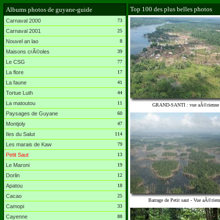
Top 100 des plus belles photos
Albums photos de guyane-guide
Carnaval 2000
73
Carnaval 2001
25
Nouvel an lao
8
Maisons crÃ©oles
39
Le CSG
77
La flore
17
La faune
41
Tortue Luth
44
La matoutou
11
GRAND-SANTI : vue aÃ©rienne
Paysages de Guyane
60
Montjoly
47
Iles du Salut
114
Les marais de Kaw
79
Petit Saut
13
Le Maroni
19
Dorlin
12
Apatou
18
Cacao
25
Barrage de Petit saut - Vue aÃ©rien
Camopi
33
Cayenne
88