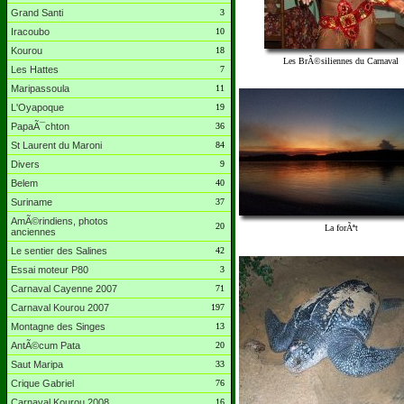
Grand Santi
3
Iracoubo
10
Kourou
18
Les BrÃ©siliennes du Carnaval
Les Hattes
7
Maripassoula
11
L'Oyapoque
19
PapaÃ¯chton
36
St Laurent du Maroni
84
Divers
9
Belem
40
Suriname
37
AmÃ©rindiens, photos
20
La forÃªt
anciennes
Le sentier des Salines
42
Essai moteur P80
3
Carnaval Cayenne 2007
71
Carnaval Kourou 2007
197
Montagne des Singes
13
AntÃ©cum Pata
20
Saut Maripa
33
Crique Gabriel
76
Carnaval Kourou 2008
16