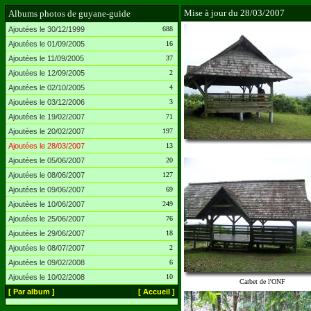
Mise à jour du 28/03/2007
Albums photos de guyane-guide
Ajoutées le 30/12/1999
688
Ajoutées le 01/09/2005
16
Ajoutées le 11/09/2005
37
Ajoutées le 12/09/2005
2
Ajoutées le 02/10/2005
4
Ajoutées le 03/12/2006
3
Ajoutées le 19/02/2007
71
Ajoutées le 20/02/2007
197
Ajoutées le 28/03/2007
13
Ajoutées le 05/06/2007
20
Ajoutées le 08/06/2007
127
Ajoutées le 09/06/2007
69
Ajoutées le 10/06/2007
249
Ajoutées le 25/06/2007
76
Ajoutées le 29/06/2007
18
Ajoutées le 08/07/2007
2
Ajoutées le 09/02/2008
6
Ajoutées le 10/02/2008
10
Carbet de l'ONF
[ Par album ]
[ Accueil ]