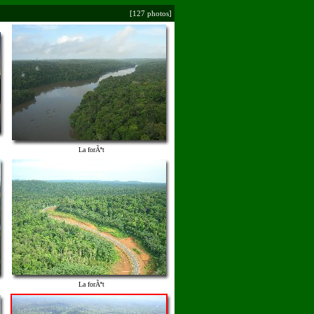
[127 photos]
La forÃªt
La forÃªt