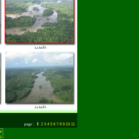
La forÃªt
La forÃªt
page :
1
2
3
4
5
6
7
8
9
10
11