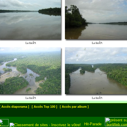
La forÃªt
La forÃªt
La forÃªt
La forÃªt
[ Accès diaporama ]
[ Accès Top 100 ]
[ Accès par album ]