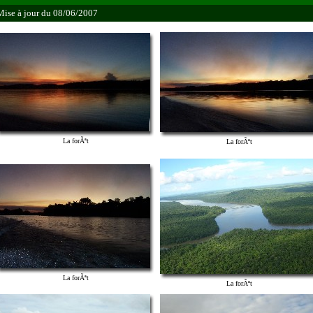
Mise à jour du 08/06/2007
La forÃªt
La forÃªt
La forÃªt
La forÃªt