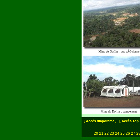
Mine de Dorlin : vue aÃ©rienne
Mine de Dorlin : campement
[ Accès diaporama ]
[ Accès Top 
20
21
22
23
24
25
26
27
2