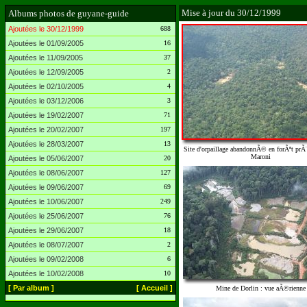
Mise à jour du 30/12/1999
Albums photos de guyane-guide
Ajoutées le 30/12/1999
688
Ajoutées le 01/09/2005
16
Ajoutées le 11/09/2005
37
Ajoutées le 12/09/2005
2
Ajoutées le 02/10/2005
4
Ajoutées le 03/12/2006
3
Ajoutées le 19/02/2007
71
Ajoutées le 20/02/2007
197
Ajoutées le 28/03/2007
13
Site d'orpaillage abandonnÃ© en forÃªt prÃ¨
Maroni
Ajoutées le 05/06/2007
20
Ajoutées le 08/06/2007
127
Ajoutées le 09/06/2007
69
Ajoutées le 10/06/2007
249
Ajoutées le 25/06/2007
76
Ajoutées le 29/06/2007
18
Ajoutées le 08/07/2007
2
Ajoutées le 09/02/2008
6
Ajoutées le 10/02/2008
10
[ Par album ]
[ Accueil ]
Mine de Dorlin : vue aÃ©rienne