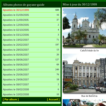
Mise à jour du 30/12/1999
Albums photos de guyane-guide
Ajoutées le 30/12/1999
688
Ajoutées le 01/09/2005
16
Ajoutées le 11/09/2005
37
Ajoutées le 12/09/2005
2
Ajoutées le 02/10/2005
4
Ajoutées le 03/12/2006
3
Ajoutées le 19/02/2007
71
Ajoutées le 20/02/2007
197
Ajoutées le 28/03/2007
13
CathÃ©drale da Se
Ajoutées le 05/06/2007
20
Ajoutées le 08/06/2007
127
Ajoutées le 09/06/2007
69
Ajoutées le 10/06/2007
249
Ajoutées le 25/06/2007
76
Ajoutées le 29/06/2007
18
Ajoutées le 08/07/2007
2
Ajoutées le 09/02/2008
6
Ajoutées le 10/02/2008
10
Rue de BelÃ©m
[ Par album ]
[ Accueil ]