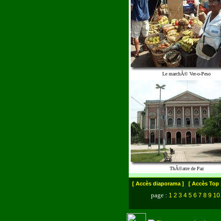
Le marchÃ© Ver-o-Peso
ThÃ©atre de Paz
[ Accès diaporama ]
[ Accès Top 
page :
1
2
3
4
5
6
7
8
9
10