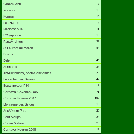
Grand Santi
3
Iracoubo
10
Kourou
18
Les Hattes
7
Maripassoula
11
L'Oyapoque
19
PapaÃ¯chton
36
St Laurent du Maroni
84
Divers
9
Belem
40
Suriname
37
AmÃ©rindiens, photos anciennes
20
Le sentier des Salines
42
Essai moteur P80
3
Carnaval Cayenne 2007
71
Carnaval Kourou 2007
197
Montagne des Singes
13
AntÃ©cum Pata
20
Saut Maripa
33
Crique Gabriel
76
Carnaval Kourou 2008
16