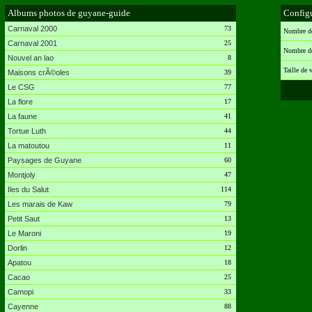
Albums photos de guyane-guide
Configu
Carnaval 2000
73
Nombre de
Carnaval 2001
25
Nombre de
Nouvel an lao
8
Taille de 
Maisons crÃ©oles
39
Le CSG
77
La flore
17
La faune
41
Tortue Luth
44
La matoutou
11
Paysages de Guyane
60
Montjoly
47
Iles du Salut
114
Les marais de Kaw
79
Petit Saut
13
Le Maroni
19
Dorlin
12
Apatou
18
Cacao
25
Camopi
33
Cayenne
88