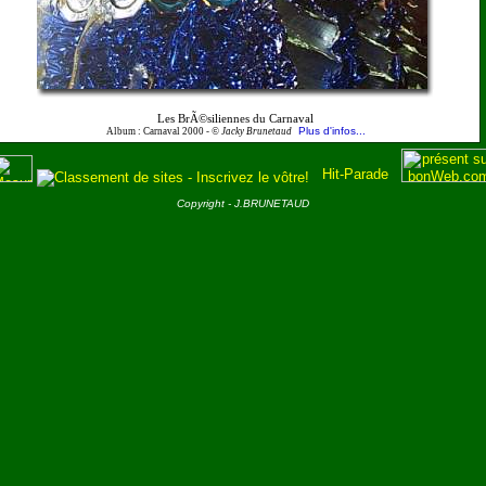
Les BrÃ©siliennes du Carnaval
Plus d'infos...
Album : Carnaval 2000 -
© Jacky Brunetaud
Copyright - J.BRUNETAUD