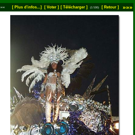
»»»
«««
[ Plus d'infos...]
[ Voter ]
[ Télécharger ]
[ Retour ]
(1/100)