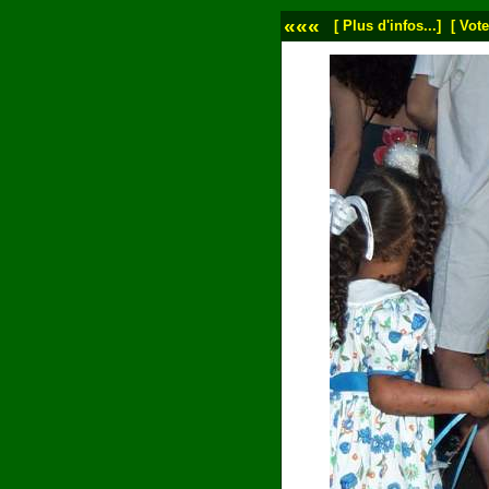
«««
[ Plus d'infos...]
[ Vote