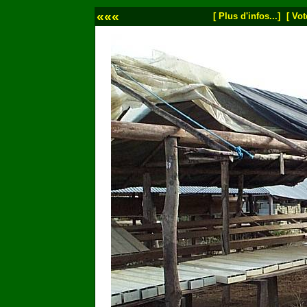
«««
[ Plus d'infos...]
[ Vot