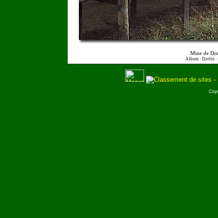
Mine de Dor
Album : Dorlin -
Cop