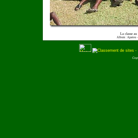
La classe a
Album : Apatou 
Cop