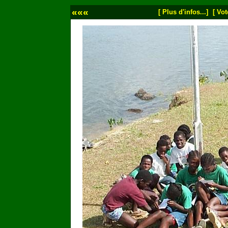
«««
[ Plus d'infos...]
[ Vot