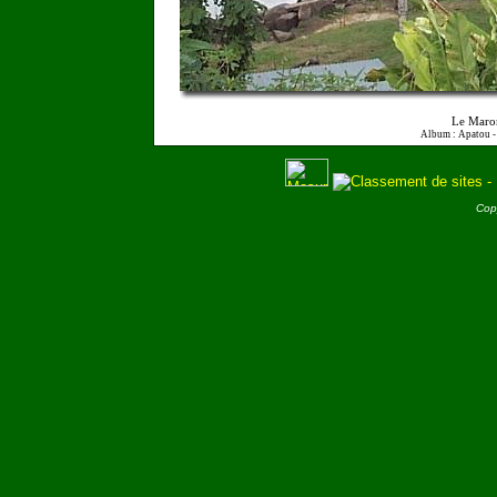
Le Maro
Album : Apatou 
Cop