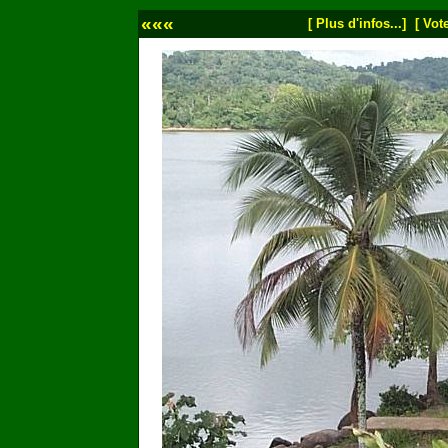
«««
[ Plus d'infos...]
[ Vote