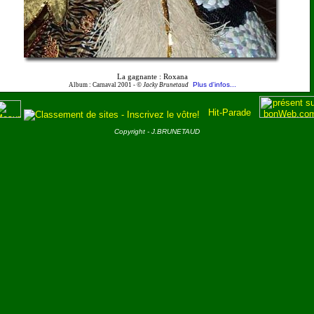
La gagnante : Roxana
Plus d'infos...
Album : Carnaval 2001 -
© Jacky Brunetaud
Copyright - J.BRUNETAUD