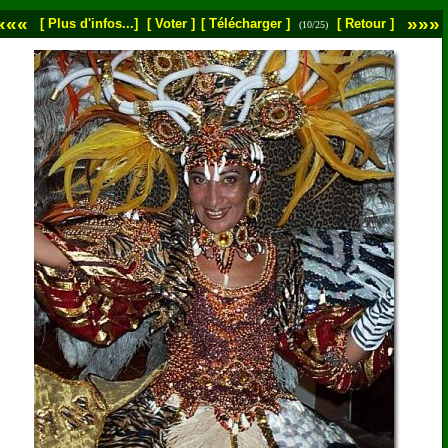
«««
»»»
[ Plus d'infos...]
[ Voter ]
[ Télécharger ]
[ Retour ]
(10/25)