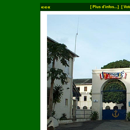
«««
[ Plus d'infos...]
[ Vot