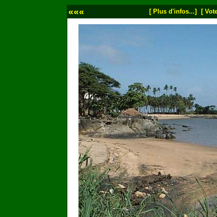
«««
[ Plus d'infos...]
[ Vote