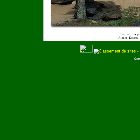
Kourou : la pl
Album : Kourou 
Cop