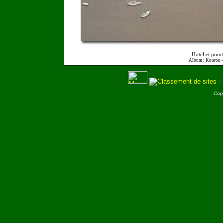
Hotel et poin
Album : Kourou 
Cop