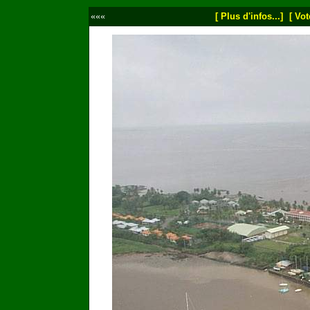
«««
[ Plus d'infos...]
[ Vot