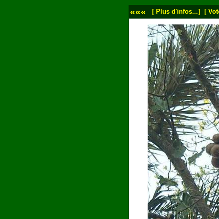
«««
[ Plus d'infos...]
[ Vot