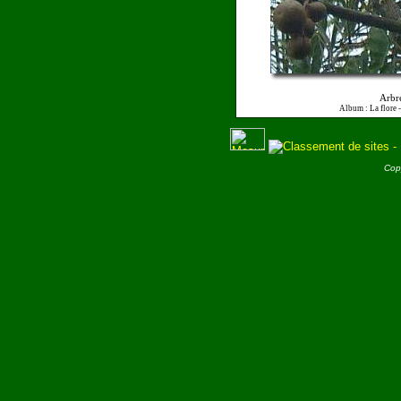
Arbr
Album : La flore 
Cop