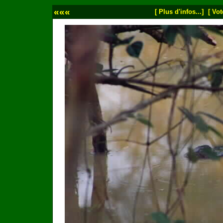
«««
[ Plus d'infos...]
[ Vot