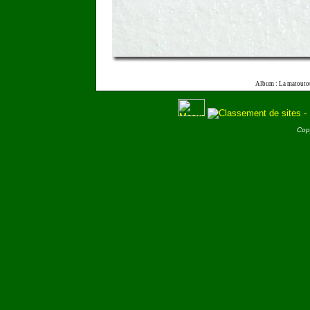
Album : La matouto
Cop