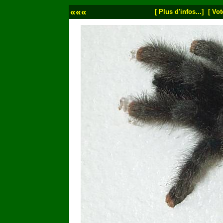
«««
[ Plus d'infos...]
[ Vot