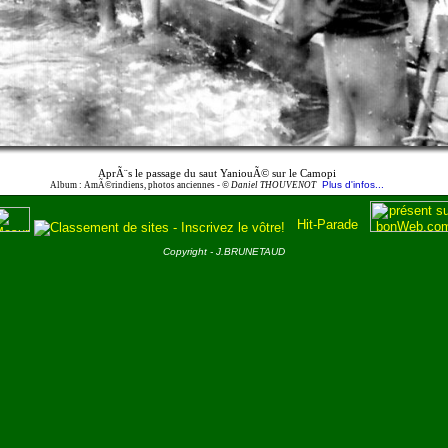
AprÃ¨s le passage du saut YaniouÃ© sur le Camopi
Plus d'infos...
Album : AmÃ©rindiens, photos anciennes -
© Daniel THOUVENOT
Copyright - J.BRUNETAUD