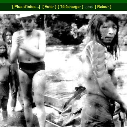
[ Plus d'infos...]
[ Voter ]
[ Télécharger ]
[ Retour ]
(1/20)