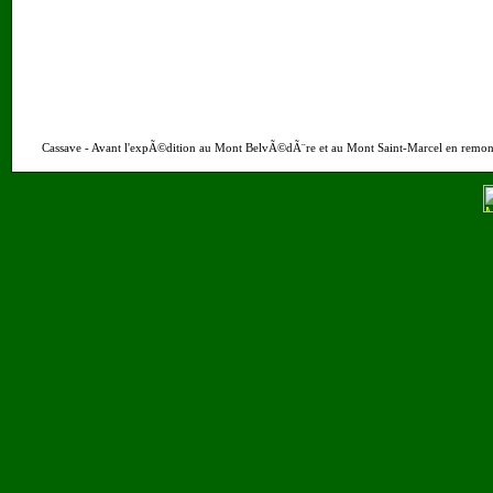
Cassave - Avant l'expÃ©dition au Mont BelvÃ©dÃ¨re et au Mont Saint-Marcel en remontant