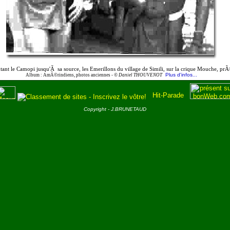
 le Camopi jusqu'Ã sa source, les Emerillons du village de Simili, sur la crique Mouche, prÃ©p
Plus d'infos...
Album : AmÃ©rindiens, photos anciennes -
© Daniel THOUVENOT
Copyright - J.BRUNETAUD