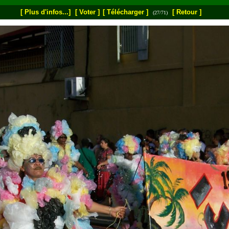
[ Plus d'infos...]
[ Voter ]
[ Télécharger ]
[ Retour ]
(27/71)