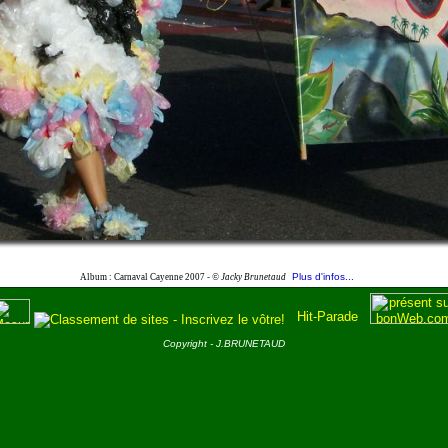
Plus d'infos...
Album : Carnaval Cayenne 2007 -
© Jacky Brunetaud
Copyright - J.BRUNETAUD