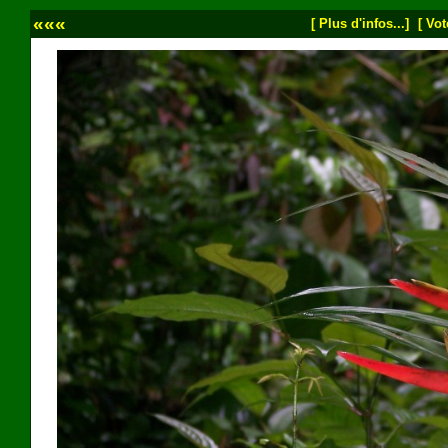
«««
[ Plus d'infos...]
[ Vot