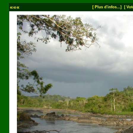
«««
[ Plus d'infos...]
[ Vot