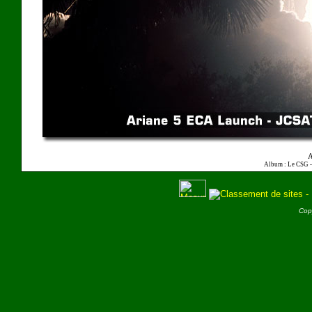
A
Album : Le CSG 
Cop