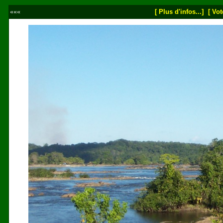
«««
[ Plus d'infos...]
[ Vot