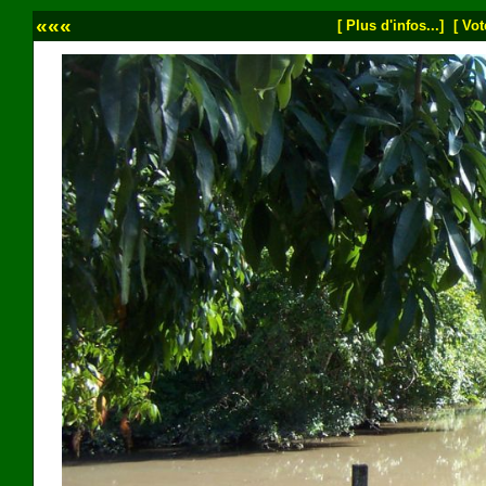
«««
[ Plus d'infos...]
[ Vot