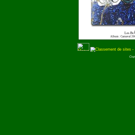
Les BrÃ
Album : Carnaval 20
Cop