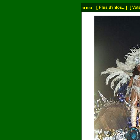
«««
[ Plus d'infos...]
[ Vote