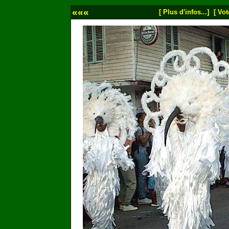
«««
[ Plus d'infos...]
[ Vot