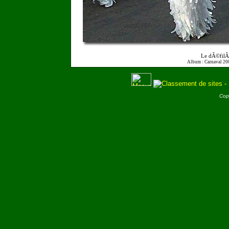
Le dÃ©filÃ
Album : Carnaval 20
Cop