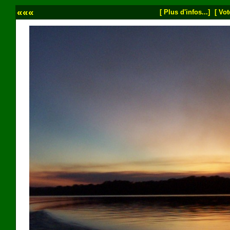
«««
[ Plus d'infos...]
[ Vot