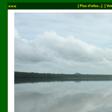
«««
[ Plus d'infos...]
[ Vot