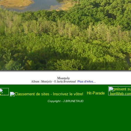
Montjoly
Plus d'infos...
Album : Montjoly -
© Jacky Brunetaud
Copyright - J.BRUNETAUD