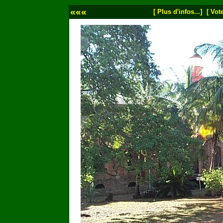
«««
[ Plus d'infos...]
[ Vote