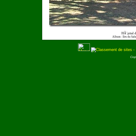
HÃ´pital 
Album : Iles du Salu
Cop