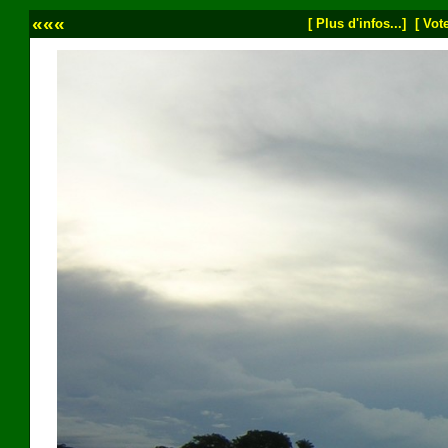
«««
[ Plus d'infos...]
[ Vote