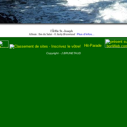
l'Ã®le St.-Joseph
Plus d'infos...
Album : Iles du Salut -
© Jacky Brunetaud
Copyright - J.BRUNETAUD