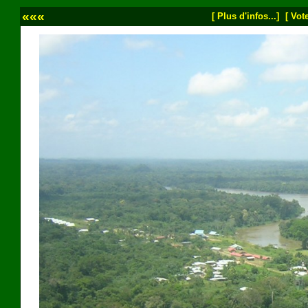
«««
[ Plus d'infos...]
[ Vote