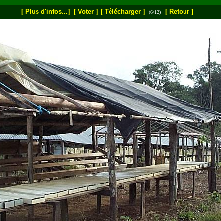
[ Plus d'infos...]
[ Voter ]
[ Télécharger ]
[ Retour ]
(6/12)