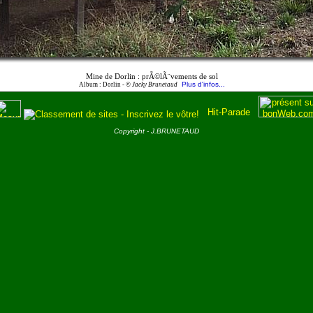
Mine de Dorlin : prÃ©lÃ¨vements de sol
Plus d'infos...
Album : Dorlin -
© Jacky Brunetaud
Copyright - J.BRUNETAUD