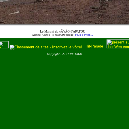
Le Maroni du cÃ´tÃ© d'APATOU
Plus d'infos...
Album : Apatou -
© Jacky Brunetaud
Copyright - J.BRUNETAUD