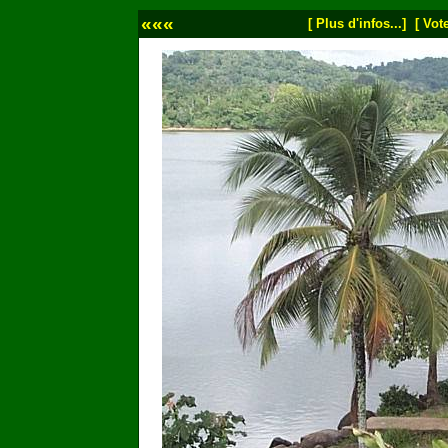
«««
[ Plus d'infos...]
[ Vote