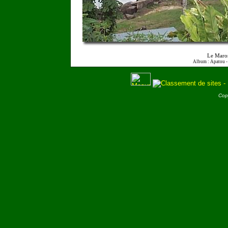
Le Maro
Album : Apatou 
Cop