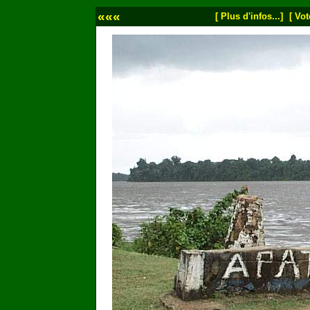
«««
[ Plus d'infos...]
[ Vot