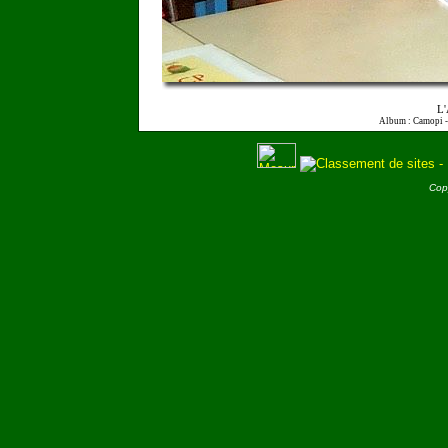
L'
Album : Camopi 
Cop