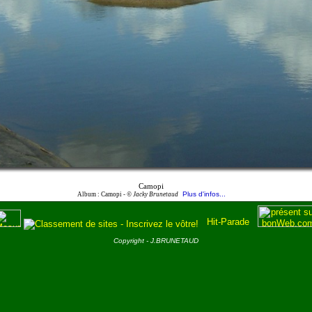
Camopi
Plus d'infos...
Album : Camopi -
© Jacky Brunetaud
Copyright - J.BRUNETAUD