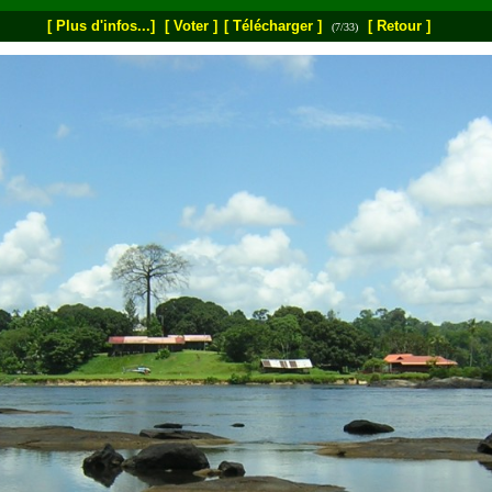
[ Plus d'infos...]
[ Voter ]
[ Télécharger ]
[ Retour ]
(7/33)